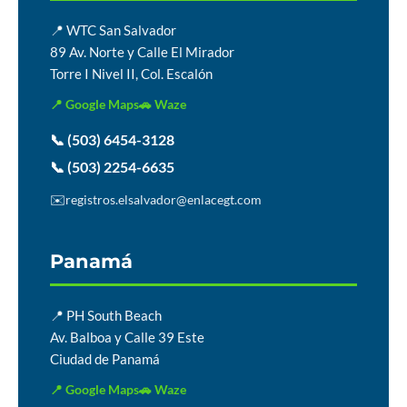
📍 WTC San Salvador
89 Av. Norte y Calle El Mirador
Torre I Nivel II, Col. Escalón
📍 Google Maps
🚗 Waze
📞 (503) 6454-3128
📞 (503) 2254-6635
✉️
registros.elsalvador@enlacegt.com
Panamá
📍 PH South Beach
Av. Balboa y Calle 39 Este
Ciudad de Panamá
📍 Google Maps
🚗 Waze