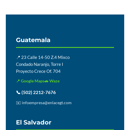
Guatemala
📍 23 Calle 14-50 Z.4 Mixco
Condado Naranjo, Torre I
Proyecto Crece Of. 704
📍 Google Maps
🚗 Waze
📞 (502) 2212-7676
✉️ infoempresa@enlacegt.com
El Salvador