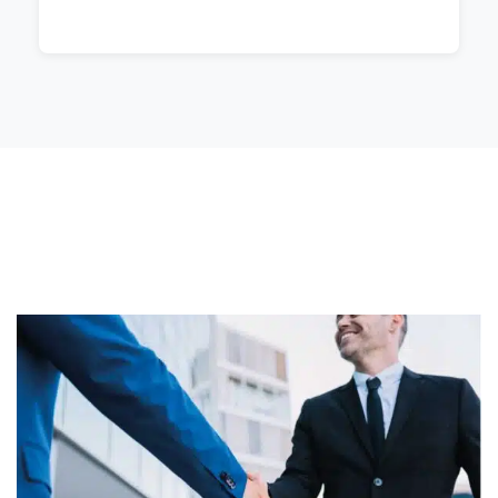
salud.
El registro sanitario garantiza que un
producto o servicio cumple las normas de
salud y seguridad establecidas por los
organismos reguladores.
Ayuda a proteger a los consumidores de
productos o servicios potencialmente
nocivos.
Puede aumentar la confianza del consumidor
en el producto o servicio.
Permite que el producto o servicio se venda
legalmente en el mercado.
Puede mejorar la reputación de la marca o
empresa al demostrar su compromiso con la