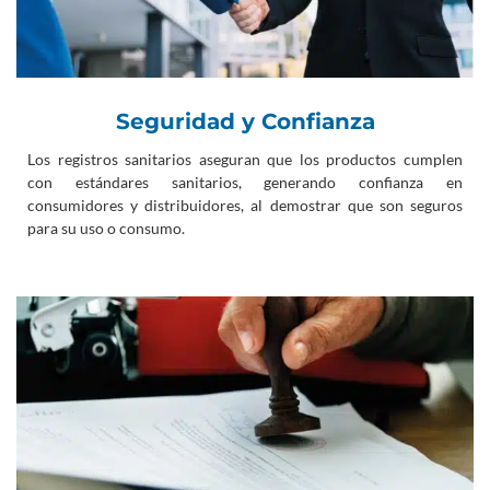
calidad y la seguridad.
También puede facilitar las exportaciones a
otros países que exigen un registro sanitario
Seguridad y Confianza
para los productos importados.
Los registros sanitarios aseguran que los productos cumplen
En la industria alimentaria, un registro
con estándares sanitarios, generando confianza en
sanitario puede garantizar que los productos
consumidores y distribuidores, al demostrar que son seguros
alimenticios son seguros para el consumo y
para su uso o consumo.
están libres de contaminantes nocivos.