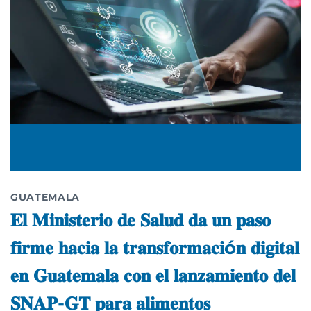
GUATEMALA
𝐄𝐥 𝐌𝐢𝐧𝐢𝐬𝐭𝐞𝐫𝐢𝐨 𝐝𝐞 𝐒𝐚𝐥𝐮𝐝 𝐝𝐚 𝐮𝐧 𝐩𝐚𝐬𝐨
𝐟𝐢𝐫𝐦𝐞 𝐡𝐚𝐜𝐢𝐚 𝐥𝐚 𝐭𝐫𝐚𝐧𝐬𝐟𝐨𝐫𝐦𝐚𝐜𝐢ó𝐧 𝐝𝐢𝐠𝐢𝐭𝐚𝐥
𝐞𝐧 𝐆𝐮𝐚𝐭𝐞𝐦𝐚𝐥𝐚 𝐜𝐨𝐧 𝐞𝐥 𝐥𝐚𝐧𝐳𝐚𝐦𝐢𝐞𝐧𝐭𝐨 𝐝𝐞𝐥
𝐒𝐍𝐀𝐏-𝐆𝐓 𝐩𝐚𝐫𝐚 𝐚𝐥𝐢𝐦𝐞𝐧𝐭𝐨𝐬