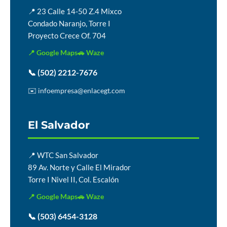
📍 23 Calle 14-50 Z.4 Mixco
Condado Naranjo, Torre I
Proyecto Crece Of. 704
📍 Google Maps
🚗 Waze
📞 (502) 2212-7676
✉️ infoempresa@enlacegt.com
El Salvador
📍 WTC San Salvador
89 Av. Norte y Calle El Mirador
Torre I Nivel II, Col. Escalón
📍 Google Maps
🚗 Waze
📞 (503) 6454-3128