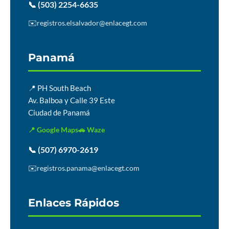
📞 (503) 2254-6635
✉️
registros.elsalvador@enlacegt.com
Panamá
📍 PH South Beach
Av. Balboa y Calle 39 Este
Ciudad de Panamá
📍 Google Maps
🚗 Waze
📞 (507) 6970-2619
✉️
registros.panama@enlacegt.com
Enlaces Rápidos