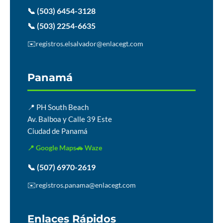
📞 (503) 6454-3128
📞 (503) 2254-6635
✉️
registros.elsalvador@enlacegt.com
Panamá
📍 PH South Beach
Av. Balboa y Calle 39 Este
Ciudad de Panamá
📍 Google Maps
🚗 Waze
📞 (507) 6970-2619
✉️
registros.panama@enlacegt.com
Enlaces Rápidos