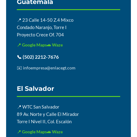
Guatemala
📍 23 Calle 14-50 Z.4 Mixco
Condado Naranjo, Torre I
Proyecto Crece Of. 704
📍 Google Maps
🚗 Waze
📞 (502) 2212-7676
✉️ infoempresa@enlacegt.com
El Salvador
📍 WTC San Salvador
89 Av. Norte y Calle El Mirador
Torre I Nivel II, Col. Escalón
📍 Google Maps
🚗 Waze