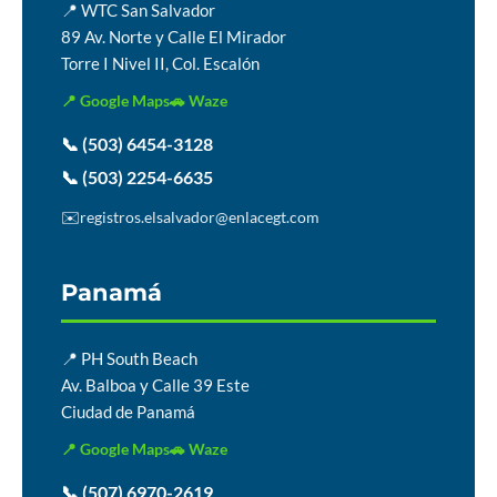
📍 WTC San Salvador
89 Av. Norte y Calle El Mirador
Torre I Nivel II, Col. Escalón
📍 Google Maps
🚗 Waze
📞 (503) 6454-3128
📞 (503) 2254-6635
✉️
registros.elsalvador@enlacegt.com
Panamá
📍 PH South Beach
Av. Balboa y Calle 39 Este
Ciudad de Panamá
📍 Google Maps
🚗 Waze
📞 (507) 6970-2619