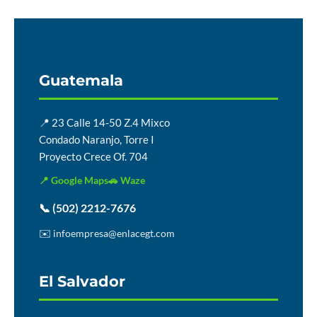
Guatemala
📍 23 Calle 14-50 Z.4 Mixco
Condado Naranjo, Torre I
Proyecto Crece Of. 704
📍 Google Maps
🚗 Waze
📞 (502) 2212-7676
✉️ infoempresa@enlacegt.com
El Salvador