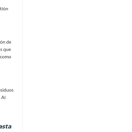
stión
ión de
as que
r como
esiduos
 Al
asta