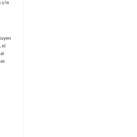
 y la
cluyen
 el
al
das