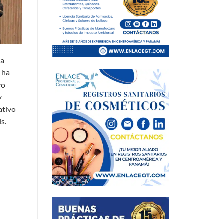
ha
 ha
vo
y
ativo
s.