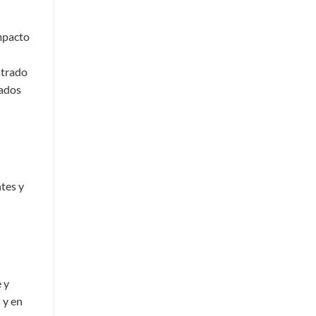
impacto
strado
tados
tes y
 y
 y en