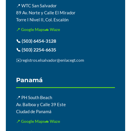
📍 WTC San Salvador
89 Av. Norte y Calle El Mirador
Torre I Nivel II, Col. Escalón
📍 Google Maps
🚗 Waze
📞 (503) 6454-3128
📞 (503) 2254-6635
✉️
registros.elsalvador@enlacegt.com
Panamá
📍 PH South Beach
Av. Balboa y Calle 39 Este
Ciudad de Panamá
📍 Google Maps
🚗 Waze