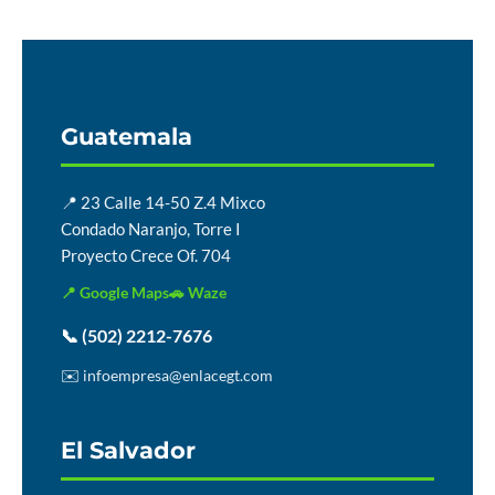
Guatemala
📍 23 Calle 14-50 Z.4 Mixco
Condado Naranjo, Torre I
Proyecto Crece Of. 704
📍 Google Maps
🚗 Waze
📞 (502) 2212-7676
✉️ infoempresa@enlacegt.com
El Salvador