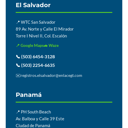
El Salvador
📍 WTC San Salvador
89 Av. Norte y Calle El Mirador
Torre I Nivel II, Col. Escalón
📍 Google Maps
🚗 Waze
📞 (503) 6454-3128
📞 (503) 2254-6635
✉️
registros.elsalvador@enlacegt.com
Panamá
📍 PH South Beach
Av. Balboa y Calle 39 Este
Ciudad de Panamá