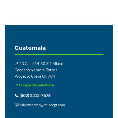
Guatemala
📍 23 Calle 14-50 Z.4 Mixco
Condado Naranjo, Torre I
Proyecto Crece Of. 704
📍 Google Maps
🚗 Waze
📞 (502) 2212-7676
✉️ infoempresa@enlacegt.com