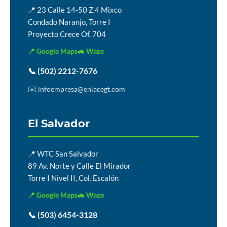
📍 23 Calle 14-50 Z.4 Mixco
Condado Naranjo, Torre I
Proyecto Crece Of. 704
📍 Google Maps
🚗 Waze
📞 (502) 2212-7676
✉️ infoempresa@enlacegt.com
El Salvador
📍 WTC San Salvador
89 Av. Norte y Calle El Mirador
Torre I Nivel II, Col. Escalón
📍 Google Maps
🚗 Waze
📞 (503) 6454-3128