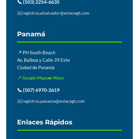
📞 (503) 2254-6635
✉️
registros.elsalvador@enlacegt.com
Panamá
📍 PH South Beach
Av. Balboa y Calle 39 Este
Ciudad de Panamá
📍 Google Maps
🚗 Waze
📞 (507) 6970-2619
✉️
registros.panama@enlacegt.com
Enlaces Rápidos