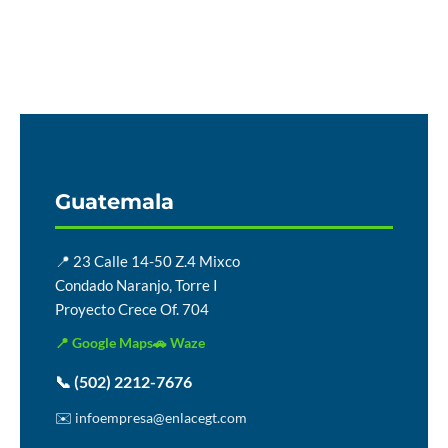
Guatemala
📍 23 Calle 14-50 Z.4 Mixco
Condado Naranjo, Torre I
Proyecto Crece Of. 704
📍 Google Maps
🚗 Waze
📞 (502) 2212-7676
✉️ infoempresa@enlacegt.com