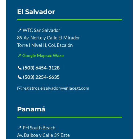
El Salvador
📍 WTC San Salvador
89 Av. Norte y Calle El Mirador
Torre I Nivel II, Col. Escalón
📍 Google Maps
🚗 Waze
📞 (503) 6454-3128
📞 (503) 2254-6635
✉️
registros.elsalvador@enlacegt.com
Panamá
📍 PH South Beach
Av. Balboa y Calle 39 Este