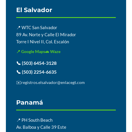
El Salvador
📍 WTC San Salvador
89 Av. Norte y Calle El Mirador
Torre I Nivel II, Col. Escalón
📍 Google Maps
🚗 Waze
📞 (503) 6454-3128
📞 (503) 2254-6635
✉️
registros.elsalvador@enlacegt.com
Panamá
📍 PH South Beach
Av. Balboa y Calle 39 Este