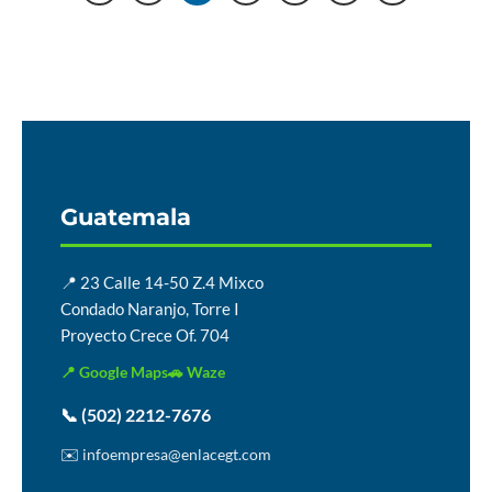
Guatemala
📍 23 Calle 14-50 Z.4 Mixco
Condado Naranjo, Torre I
Proyecto Crece Of. 704
📍 Google Maps
🚗 Waze
📞 (502) 2212-7676
✉️ infoempresa@enlacegt.com