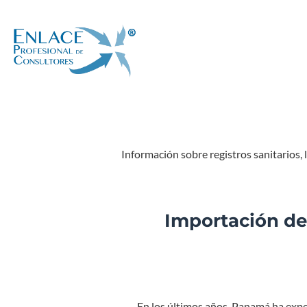
Saltar
al
contenido
Información sobre registros sanitarios,
Importación de
En los últimos años, Panamá ha exper