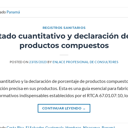
tado
Panamá
REGISTROS SANITARIOS
tado cuantitativo y declaración d
productos compuestos
POSTED ON
23/05/2023
BY
ENLACE PROFESIONAL DE CONSULTORES
antitativo y la declaración de porcentaje de productos compuesto
ión precisa en sus productos. Esta es una guía esencial para fabri
ormativos indispensables establecidos por el RTCA 67.01.07:10, lo
CONTINUAR LEYENDO
→
tado
Costa Rica
,
El Salvador
,
Guatemala
,
Honduras
,
Nicaragua
,
Panamá