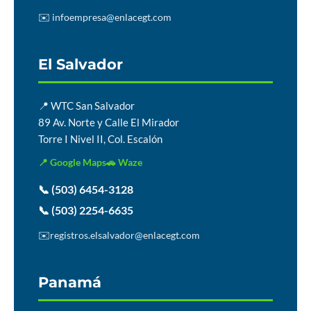
✉️ infoempresa@enlacegt.com
El Salvador
📍 WTC San Salvador
89 Av. Norte y Calle El Mirador
Torre I Nivel II, Col. Escalón
📍 Google Maps
🚗 Waze
📞 (503) 6454-3128
📞 (503) 2254-6635
✉️
registros.elsalvador@enlacegt.com
Panamá