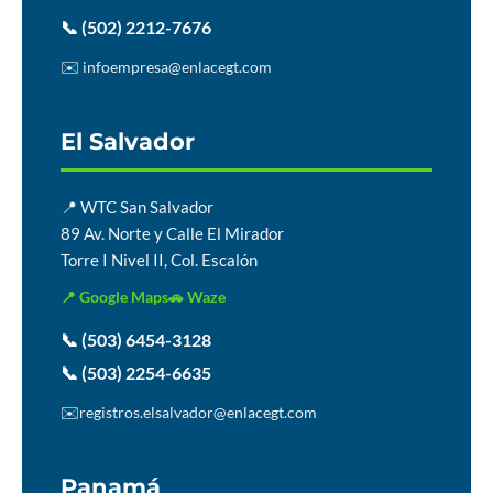
📞 (502) 2212-7676
✉️ infoempresa@enlacegt.com
El Salvador
📍 WTC San Salvador
89 Av. Norte y Calle El Mirador
Torre I Nivel II, Col. Escalón
📍 Google Maps
🚗 Waze
📞 (503) 6454-3128
📞 (503) 2254-6635
✉️
registros.elsalvador@enlacegt.com
Panamá