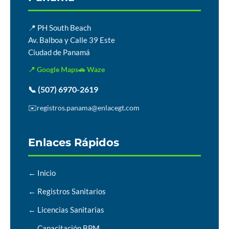
📍 PH South Beach
Av. Balboa y Calle 39 Este
Ciudad de Panamá
📍 Google Maps
🚗 Waze
📞 (507) 6970-2619
✉️
registros.panama@enlacegt.com
Enlaces Rápidos
← Inicio
← Registros Sanitarios
← Licencias Sanitarias
← Capacitación BPM