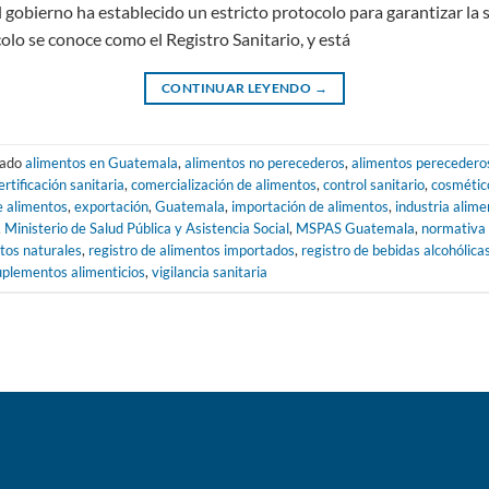
l gobierno ha establecido un estricto protocolo para garantizar la
olo se conoce como el Registro Sanitario, y está
CONTINUAR LEYENDO
→
tado
alimentos en Guatemala
,
alimentos no perecederos
,
alimentos perecedero
ertificación sanitaria
,
comercialización de alimentos
,
control sanitario
,
cosmétic
e alimentos
,
exportación
,
Guatemala
,
importación de alimentos
,
industria alime
,
Ministerio de Salud Pública y Asistencia Social
,
MSPAS Guatemala
,
normativa 
tos naturales
,
registro de alimentos importados
,
registro de bebidas alcohólica
uplementos alimenticios
,
vigilancia sanitaria