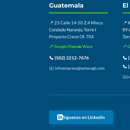
Guatemala
El
📍 23 Calle 14-50 Z.4 Mixco
📍 
Condado Naranjo, Torre I
89 A
Proyecto Crece Of. 704
Torr
📍 Google Maps
🚗 Waze
📍 
📞 (502) 2212-7676
📞 
📞 
✉️ infoempresa@enlacegt.com
✉️
r
Síguenos en LinkedIn