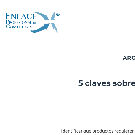
Saltar
al
contenido
ARC
5 claves sobr
‍ Identificar que productos requier