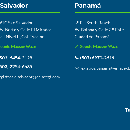
 Salvador
Panamá
WTC San Salvador
📍 PH South Beach
v. Norte y Calle El Mirador
Av. Balboa y Calle 39 Este
e I Nivel II, Col. Escalón
Ciudad de Panamá
Google Maps
🚗 Waze
📍 Google Maps
🚗 Waze
(503) 6454-3128
📞 (507) 6970-2619
(503) 2254-6635
✉️
registros.panama@enlacegt
egistros.elsalvador@enlacegt.com
Tu